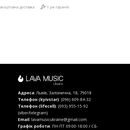
зкоштовна доставка
1 рік гарантії
Адреса
: Львів, Залізнична, 18, 79018
Телефон (kyivstar)
:
(096) 609-84-32
Телефон (lifecell)
:
(093) 955-15-92
(viber/telegram)
Email
:
lavamusicukraine@gmail.com
Графік роботи
: ПН-ПТ 09:00-18:00 / СБ-