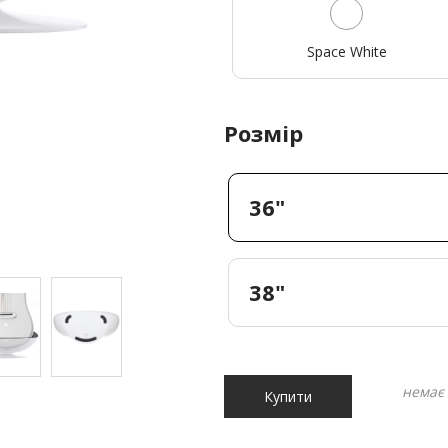
Space White
Розмір
36"
38"
немає 
Купити