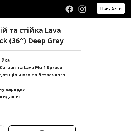
Придбати
й та стійка Lava
ck (36″) Deep Grey
ійка
 Carbon та Lava Me 4 Spruce
для щільного та безпечного
ну зарядки
екидання