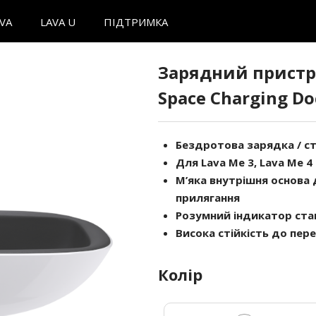
AVA
LAVA U
ПІДТРИМКА
Зарядний пристрі
Space Charging Do
Бездротова зарядка / ст
Для Lava Me 3, Lava Me 4
М’яка внутрішня основа 
прилягання
Розумний індикатор ста
Висока стійкість до пер
Колір