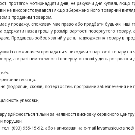
сті протягом чотирнадцяти днів, не рахуючи дня купівлі, якщо 
він не використовувався і якщо збережено його товарний вигляд
зом з проданим товаром.
має у продажу, споживач має право або придбати будь-які інші т
а одержати назад гроші у розмірі вартості повернутого товару, 
одаж. Продавець зобов’язаний у день надходження товару в про
унки із споживачем провадяться виходячи з вартості товару на час
ору, а в разі неможливості повернути гроші у день розірвання д
ачів.
ереконайтеся що:
ання (подряпин, сколів, потертостей, програмне забезпечення не 
ілісність упаковки;
ру здійснюється тільки за наявності висновку сервісного центр
и порушені.
 тел.:
(093) 955-15-92
, або написавши на e-mail
lavamusicukraine@