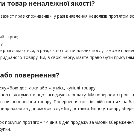
и товар неналежної якості?
 захист прав споживачів», у разі виявлення недоліків протягом в
ий строк;
ру
, не розглядаються, в разі, якщо постачальник послуг зможе прив
ридбаного товару. Ви, в свою чергу, маєте право бути присутні
 або повернення?
ужбою доставки або ж у місці купівлі товару.
порт і документи, що засвідчують оплату. Ми повернемо гроші в 
ів після повернення товару. Повернення коштів здійснюється на ба
товар назад за допомогою служби доставки. Якщо у товару збере
нок покупця протягом 14 днів з дня продажу за умови збереження
упки.