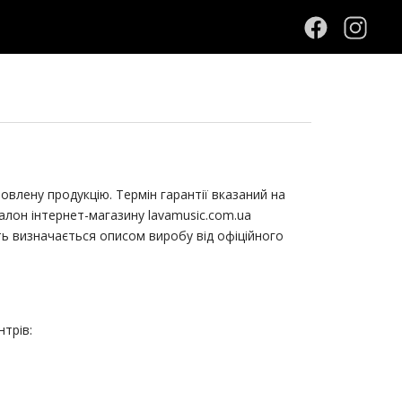
мовлену продукцію.
Термін гарантії вказаний на
алон інтернет-магазину lavamusic.com.ua
сть визначається описом виробу від офіційного
трів: