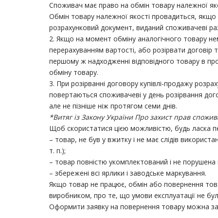
Споживач має право на обмін товару належної яко
Обмін товару належної якості провадиться, якщо 
розрахунковий документ, виданий споживачеві ра
2. Якщо на момент обміну аналогічного товару не
перерахуванням вартості, або розірвати договір т
першому ж надходженні відповідного товару в пр
обміну товару.
3. При розірванні договору купівлі-продажу розрах
повертаються споживачеві у день розірвання догов
але не пізніше ніж протягом семи днів.
*Витяг із Закону України Про захист прав спожив
Щоб скористатися цією можливістю, будь ласка п
– товар, не був у вжитку і не має слідів використ
т. п.);
– товар повністю укомплектований і не порушена ц
– збережені всі ярлики і заводське маркування.
Якщо товар не працює, обмін або повернення това
виробником, про те, що умови експлуатації не бул
Оформити заявку на повернення товару можна за