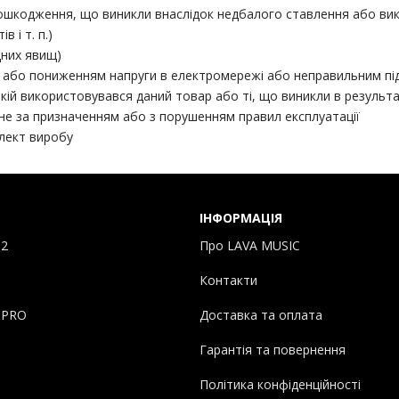
ошкодження, що виникли внаслідок недбалого ставлення або вико
 і т. п.)
дних явищ)
м або пониженням напруги в електромережі або неправильним п
ій використовувався даний товар або ті, що виникли в результат
не за призначенням або з порушенням правил експлуатації
плект виробу
ІНФОРМАЦІЯ
 2
Про LAVA MUSIC
Контакти
 PRO
Доставка та оплата
Гарантія та повернення
Політика конфіденційності