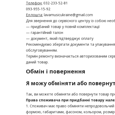
Телефон:
032-233-52-81
093-955-15-92
Ел.пошта:
lavamusicukraine@gmail.com
Для звернення до сервісного центру із собою нео
— придбаний товар у повній комплектації
— гарантійний талон
— документ, який підтверджує оплату
Рекомендуємо зберігати документи та упакування
обслуговуванням.
Термін ремонту визначається авторизованим серв
даний товар.
Обмін і повернення
Я можу обміняти або повернут
Так, ви можете обміняти або повернути товар про
Права споживача при придбанні товару належ
1. Споживач має право обміняти непродовольчий т
формою, габаритами, фасоном, кольором, розміро