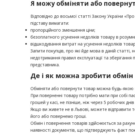
Я можу обміняти або повернут
Відповідно до восьмої статті Закону України «Про
підставу вимагати:
пропорційного зменшення ціни;
безоплатного усунення недоліків товару в розумн
відшкодування витрат на усунення недоліків това
Запити покупців, про які йде мова в даній статті
недотримання правил експлуатації та зберігання п
представника.
Де і як можна зробити обмін
Обміняти або повернути товар можна будь-якою сл
При поверненні товару потрібно мати при собі пас
грошей у касі, не пізніше, ніж через 5 робочих дн
Якщо ви живете не в Львові, можете відправити 
його або повернемо гроші.
Обмін і повернення товарів здійснюється за раху
наявності документів, що підтверджують факт пок