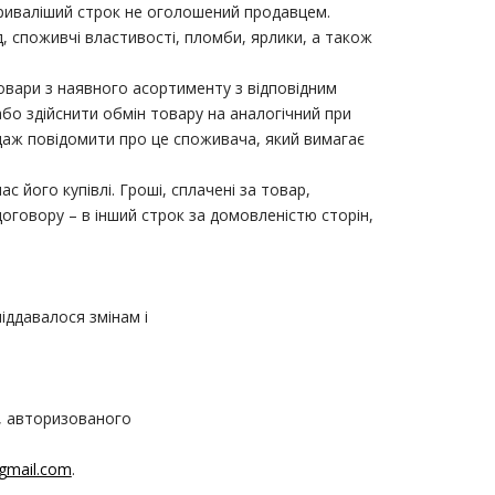
триваліший строк не оголошений продавцем.
, споживчі властивості, пломби, ярлики, а також
овари з наявного асортименту з відповідним
або здійснити обмін товару на аналогічний при
даж повідомити про це споживача, який вимагає
 його купівлі. Гроші, сплачені за товар,
оговору – в інший строк за домовленістю сторін,
піддавалося змінам і
у, авторизованого
gmail.com
.