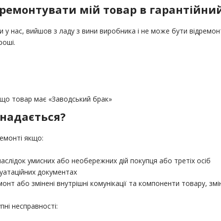
ремонтувати мій товар в гарантійни
и у нас, вийшов з ладу з вини виробника і не може бути відремо
роші.
, що товар має «Заводський брак»
 надається?
емонті якщо:
внаслідок умисних або необережних дій покупця або третіх осіб
луатаційних документах
нт або змінені внутрішні комунікації та компоненти товару, змі
пні несправності: