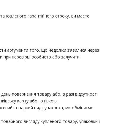
становленого гарантійного строку, ви маєте
ести аргументи того, що недоліки з’явилися через
ми при перевірці особисто або залучити
день повернення товару або, в разі відсутності
нківську карту або готівкою.
жений товарний вид і упаковка, ми обміняємо
 товарного вигляду купленого товару, упаковки і