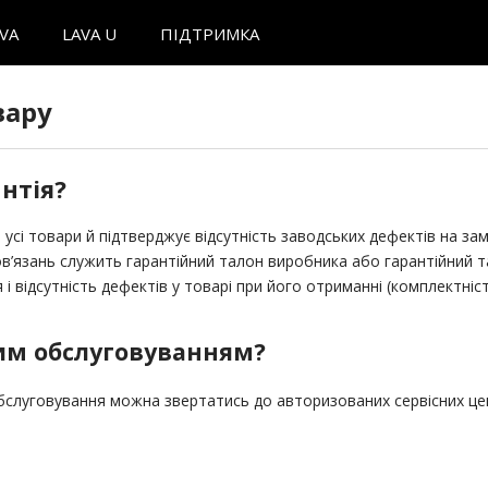
AVA
LAVA U
ПІДТРИМКА
вару
нтія?
 усі товари й підтверджує відсутність заводських дефектів на за
ов’язань служить гарантійний талон виробника або гарантійний т
і відсутність дефектів у товарі при його отриманні (комплектні
им обслуговуванням?
бслуговування можна звертатись до авторизованих сервісних цен