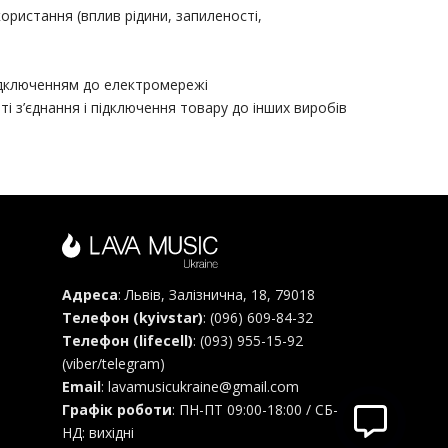
ристання (вплив рідини, запиленості,
ідключенням до електромережі
і з’єднання і підключення товару до інших виробів
Адреса
: Львів, Залізнична, 18, 79018
Телефон (kyivstar)
:
(096) 609-84-32
Телефон (lifecell)
:
(093) 955-15-92
(viber/telegram)
Email
:
lavamusicukraine@gmail.com
Графік роботи
: ПН-ПТ 09:00-18:00 / СБ-
НД: вихідні