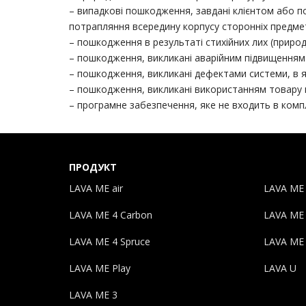
– випадкові пошкодження, завдані клієнтом або п
потрапляння всередину корпусу сторонніх предметів
– пошкодження в результаті стихійних лих (приро
– пошкодження, викликані аварійним підвищення
– пошкодження, викликані дефектами системи, в як
– пошкодження, викликані використанням товару 
– програмне забезпечення, яке не входить в ком
ПРОДУКТ
LAVA ME air
LAVA ME
LAVA ME 4 Carbon
LAVA ME
LAVA ME 4 Spruce
LAVA ME
LAVA ME Play
LAVA U
LAVA ME 3