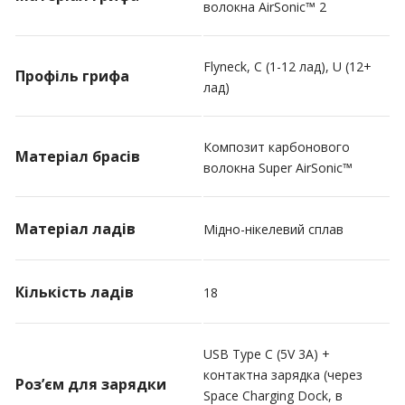
волокна AirSonic™ 2
Flyneck, C (1-12 лад), U (12+
Профіль грифа
лад)
Композит карбонового
Матеріал брасів
волокна Super AirSonic™
Матеріал ладів
Мідно-нікелевий сплав
Кількість ладів
18
USB Type C (5V 3A) +
контактна зарядка (через
Роз’єм для зарядки
Space Charging Dock, в