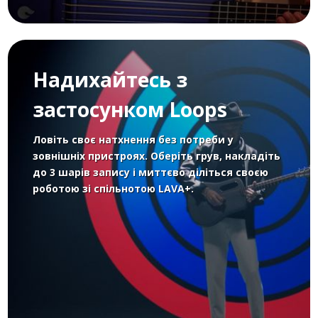
Надихайтесь з
застосунком Loops
Ловіть своє натхнення без потреби у
зовнішніх пристроях. Оберіть грув, накладіть
до 3 шарів запису і миттєво діліться своєю
роботою зі спільнотою LAVA+.